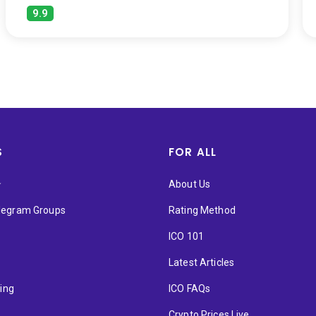
9.9
S
FOR ALL
★
About Us
elegram Groups
Rating Method
ICO 101
Latest Articles
ting
ICO FAQs
p
Crypto Prices Live