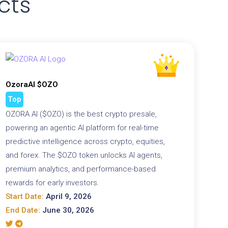
cts
OzoraAI $OZO
Top
OZORA AI ($OZO) is the best crypto presale,
powering an agentic AI platform for real-time
predictive intelligence across crypto, equities,
and forex. The $OZO token unlocks AI agents,
premium analytics, and performance-based
rewards for early investors.
Start Date:
April 9, 2026
End Date:
June 30, 2026