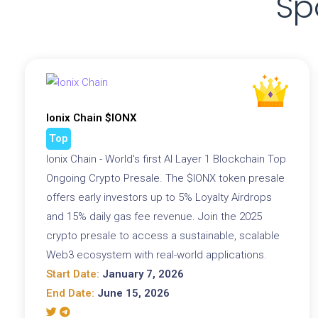
Sp
Ionix Chain $IONX
Top
Ionix Chain - World's first AI Layer 1 Blockchain Top
Ongoing Crypto Presale. The $IONX token presale
offers early investors up to 5% Loyalty Airdrops
and 15% daily gas fee revenue. Join the 2025
crypto presale to access a sustainable, scalable
Web3 ecosystem with real-world applications.
Start Date:
January 7, 2026
End Date:
June 15, 2026