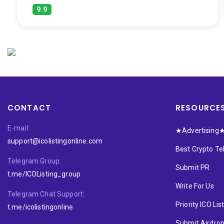
9.9
CONTACT
RESOURCE
E-mail:
★Advertising
support@icolistingonline.com
Best Crypto T
Telegram Group:
Submit PR
t.me/ICOListing_group
Write For Us
Telegram Chat Support:
Priority ICO Lis
t.me/icolistingonline
Submit Airdro