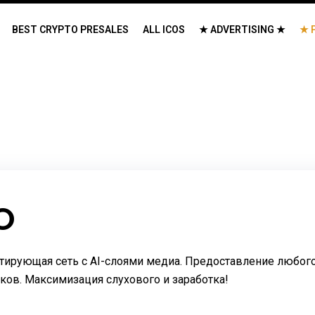
BEST CRYPTO PRESALES
ALL ICOS
★ ADVERTISING ★
★ 
O
ирующая сеть с AI-слоями медиа. Предоставление любого
ков. Максимизация слухового и заработка!